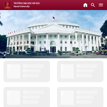
home
search
menu
TRƯỜNG ĐẠI HỌC HÀ NỘI
Hanoi University