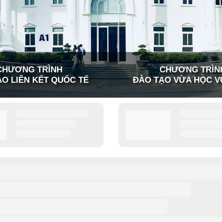
CHƯƠNG TRÌNH
CHƯƠNG TRÌN
O LIÊN KẾT QUỐC TẾ
ĐÀO TẠO VỪA HỌC V