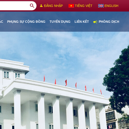
search
person
ĐĂNG NHẬP
TIẾNG VIỆT
ENGLISH
campaign
ÁC
PHỤNG SỰ CỘNG ĐỒNG
TUYỂN DỤNG
LIÊN KẾT
PHÒNG DỊCH