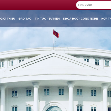
GIỚI THIỆU
ĐÀO TẠO
TIN TỨC - SỰ KIỆN
KHOA HỌC - CÔNG NGHỆ
HỢP T