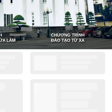
H
CHƯƠNG TRÌNH
ỪA LÀM
ĐÀO TẠO TỪ XA