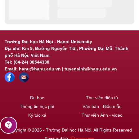
Trường Đại học Hà Nội - Hanoi University
Địa chỉ: Km 9, Đường Nguyễn Trãi, Phường Đại Mỗ, Thành
phố Hà Nội, Việt Nam.
Tel: (84-24) 38544338
Email: hanu@hanu.edu.vn | tuyensinh@hanu.edu.vn
Du học
Thư viện điện tử
Thông tin học phí
Văn bản - Biểu mẫu
Ký túc xá
Thư viện Ảnh - video
contact_support
Copyright © 2026 - Trường Đại học Hà Nội. All Rights Reserved
Powered by