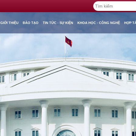
GIỚI THIỆU
ĐÀO TẠO
TIN TỨC - SỰ KIỆN
KHOA HỌC - CÔNG NGHỆ
HỢP T