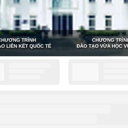
CHƯƠNG TRÌNH
CHƯƠNG TRÌN
O LIÊN KẾT QUỐC TẾ
ĐÀO TẠO VỪA HỌC V