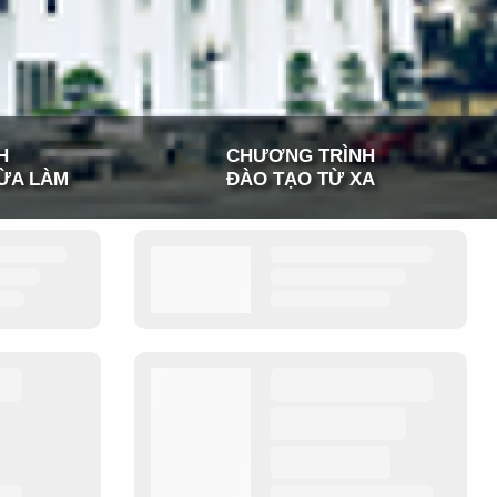
H
CHƯƠNG TRÌNH
ỪA LÀM
ĐÀO TẠO TỪ XA