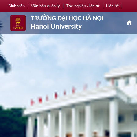
Sinh viên
Văn bản quản lý
Tác nghiệp điện tử
Liên hệ
TRƯỜNG ĐẠI HỌC HÀ NỘI
home
Hanoi University