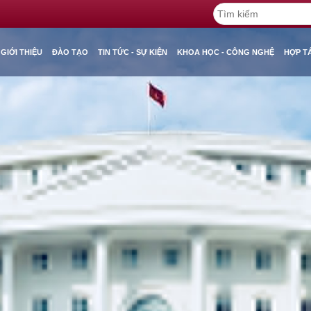
GIỚI THIỆU
ĐÀO TẠO
TIN TỨC - SỰ KIỆN
KHOA HỌC - CÔNG NGHỆ
HỢP T