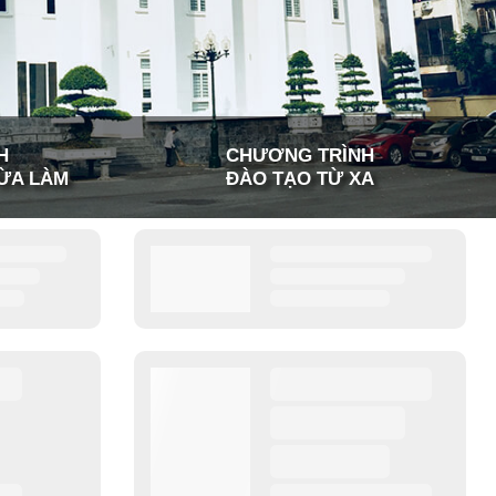
H
CHƯƠNG TRÌNH
ỪA LÀM
ĐÀO TẠO TỪ XA