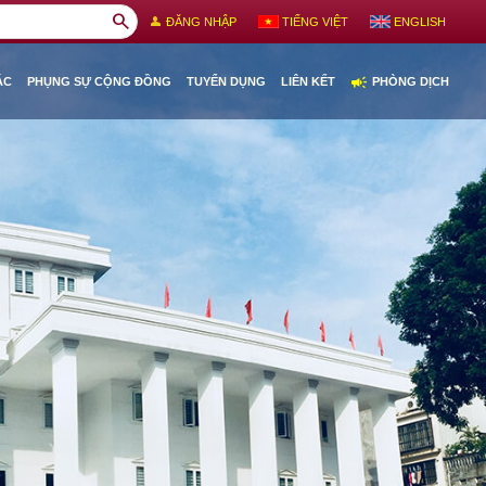
search
person
ĐĂNG NHẬP
TIẾNG VIỆT
ENGLISH
campaign
ÁC
PHỤNG SỰ CỘNG ĐỒNG
TUYỂN DỤNG
LIÊN KẾT
PHÒNG DỊCH