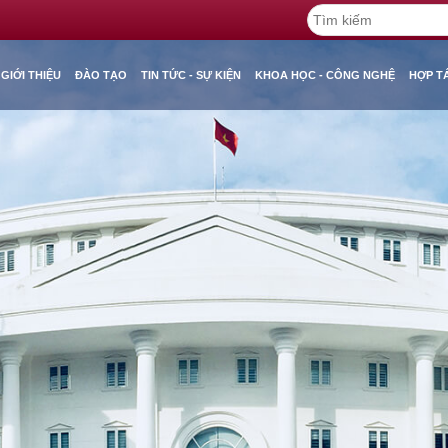
GIỚI THIỆU
ĐÀO TẠO
TIN TỨC - SỰ KIỆN
KHOA HỌC - CÔNG NGHỆ
HỢP T