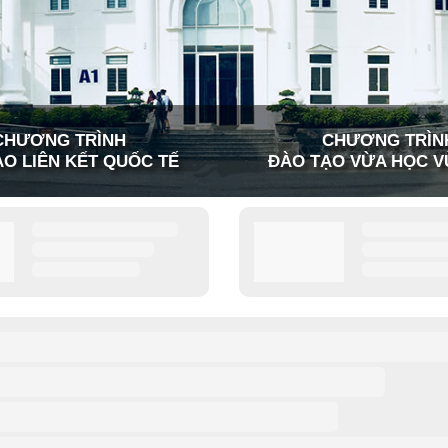
CHƯƠNG TRÌNH
CHƯƠNG TRÌN
O LIÊN KẾT QUỐC TẾ
ĐÀO TẠO VỪA HỌC V