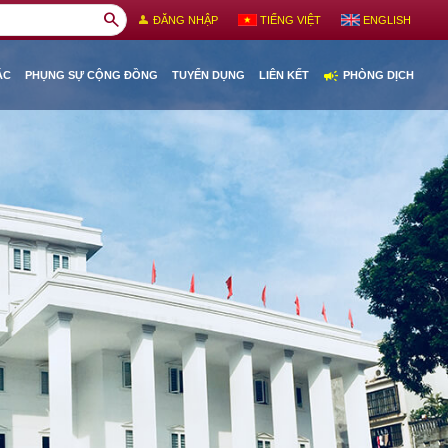
search
person
ĐĂNG NHẬP
TIẾNG VIỆT
ENGLISH
campaign
ÁC
PHỤNG SỰ CỘNG ĐỒNG
TUYỂN DỤNG
LIÊN KẾT
PHÒNG DỊCH