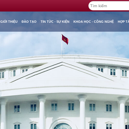
GIỚI THIỆU
ĐÀO TẠO
TIN TỨC - SỰ KIỆN
KHOA HỌC - CÔNG NGHỆ
HỢP T