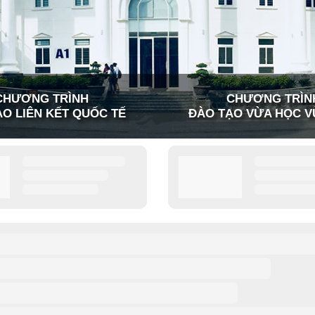
CHƯƠNG TRÌNH
CHƯƠNG TRÌN
O LIÊN KẾT QUỐC TẾ
ĐÀO TẠO VỪA HỌC V