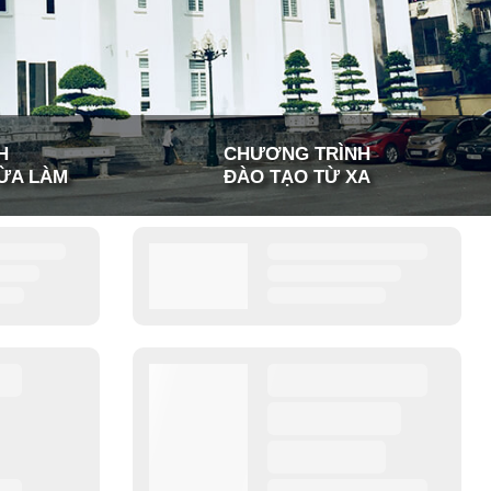
H
CHƯƠNG TRÌNH
ỪA LÀM
ĐÀO TẠO TỪ XA