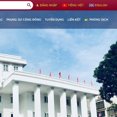
search
person
ĐĂNG NHẬP
TIẾNG VIỆT
ENGLISH
campaign
ÁC
PHỤNG SỰ CỘNG ĐỒNG
TUYỂN DỤNG
LIÊN KẾT
PHÒNG DỊCH