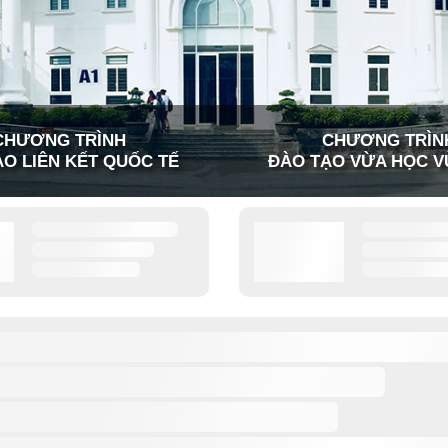
CHƯƠNG TRÌNH
CHƯƠNG TRÌN
O LIÊN KẾT QUỐC TẾ
ĐÀO TẠO VỪA HỌC V