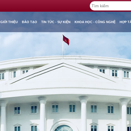
GIỚI THIỆU
ĐÀO TẠO
TIN TỨC - SỰ KIỆN
KHOA HỌC - CÔNG NGHỆ
HỢP T