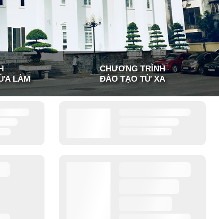
H
CHƯƠNG TRÌNH
ỪA LÀM
ĐÀO TẠO TỪ XA