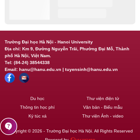
Trường Đại học Hà Nội - Hanoi University
Địa chỉ: Km 9, Đường Nguyễn Trãi, Phường Đại Mỗ, Thành
phố Hà Nội, Việt Nam.
Tel: (84-24) 38544338
Email: hanu@hanu.edu.vn | tuyensinh@hanu.edu.vn
Du học
Thư viện điện tử
Thông tin học phí
Văn bản - Biểu mẫu
Ký túc xá
Thư viện Ảnh - video
contact_support
Copyright © 2026 - Trường Đại học Hà Nội. All Rights Reserved
Powered by