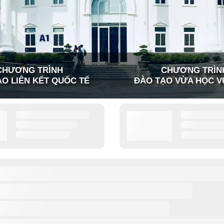
CHƯƠNG TRÌNH
CHƯƠNG TRÌN
O LIÊN KẾT QUỐC TẾ
ĐÀO TẠO VỪA HỌC V