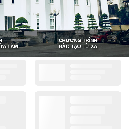
H
CHƯƠNG TRÌNH
ỪA LÀM
ĐÀO TẠO TỪ XA