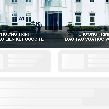
CHƯƠNG TRÌNH
CHƯƠNG TRÌN
O LIÊN KẾT QUỐC TẾ
ĐÀO TẠO VỪA HỌC V