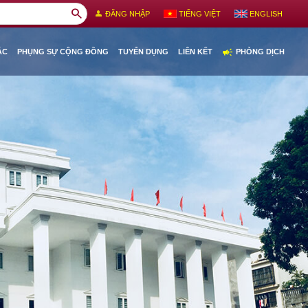
search
person
ĐĂNG NHẬP
TIẾNG VIỆT
ENGLISH
campaign
ÁC
PHỤNG SỰ CỘNG ĐỒNG
TUYỂN DỤNG
LIÊN KẾT
PHÒNG DỊCH