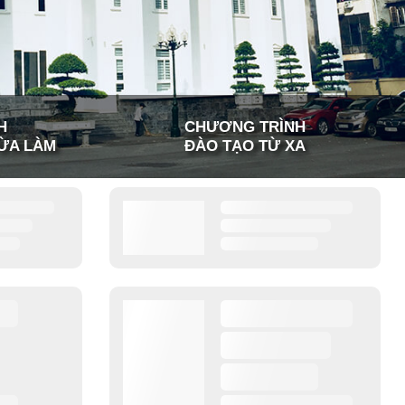
H
CHƯƠNG TRÌNH
ỪA LÀM
ĐÀO TẠO TỪ XA