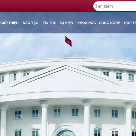
GIỚI THIỆU
ĐÀO TẠO
TIN TỨC - SỰ KIỆN
KHOA HỌC - CÔNG NGHỆ
HỢP T