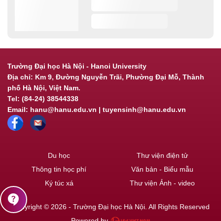
Trường Đại học Hà Nội - Hanoi University
Địa chỉ: Km 9, Đường Nguyễn Trãi, Phường Đại Mỗ, Thành
phố Hà Nội, Việt Nam.
Tel: (84-24) 38544338
Email: hanu@hanu.edu.vn | tuyensinh@hanu.edu.vn
Du học
Thư viện điện tử
Thông tin học phí
Văn bản - Biểu mẫu
Ký túc xá
Thư viện Ảnh - video
contact_support
Copyright © 2026 - Trường Đại học Hà Nội. All Rights Reserved
Powered by