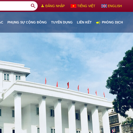
search
person
ĐĂNG NHẬP
TIẾNG VIỆT
ENGLISH
campaign
ÁC
PHỤNG SỰ CỘNG ĐỒNG
TUYỂN DỤNG
LIÊN KẾT
PHÒNG DỊCH