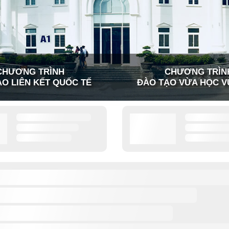
CHƯƠNG TRÌNH
CHƯƠNG TRÌN
O LIÊN KẾT QUỐC TẾ
ĐÀO TẠO VỪA HỌC V