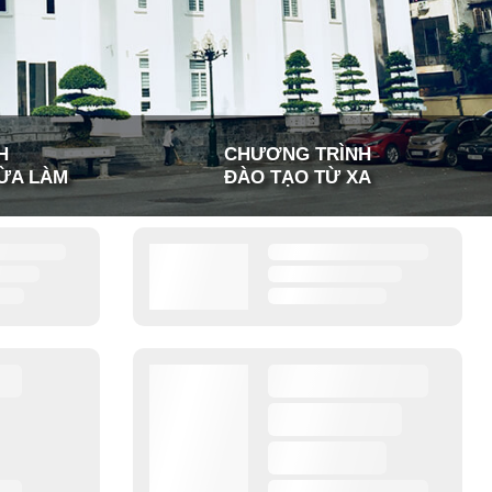
H
CHƯƠNG TRÌNH
ỪA LÀM
ĐÀO TẠO TỪ XA