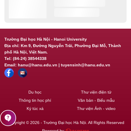
Trường Đại học Hà Nội - Hanoi University
Địa chỉ: Km 9, Đường Nguyễn Trãi, Phường Đại Mỗ, Thành
phố Hà Nội, Việt Nam.
Tel: (84-24) 38544338
Email: hanu@hanu.edu.vn | tuyensinh@hanu.edu.vn
Du học
Thư viện điện tử
Thông tin học phí
Văn bản - Biểu mẫu
Ký túc xá
Thư viện Ảnh - video
contact_support
Copyright © 2026 - Trường Đại học Hà Nội. All Rights Reserved
Powered by