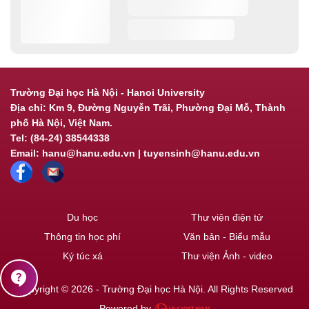
Trường Đại học Hà Nội - Hanoi University
Địa chỉ: Km 9, Đường Nguyễn Trãi, Phường Đại Mỗ, Thành
phố Hà Nội, Việt Nam.
Tel: (84-24) 38544338
Email: hanu@hanu.edu.vn | tuyensinh@hanu.edu.vn
Du học
Thư viện điện tử
Thông tin học phí
Văn bản - Biểu mẫu
Ký túc xá
Thư viện Ảnh - video
contact_support
Copyright © 2026 - Trường Đại học Hà Nội. All Rights Reserved
Powered by