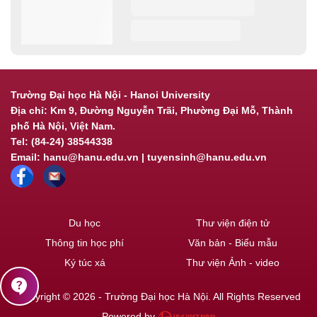
Trường Đại học Hà Nội - Hanoi University
Địa chỉ: Km 9, Đường Nguyễn Trãi, Phường Đại Mỗ, Thành
phố Hà Nội, Việt Nam.
Tel: (84-24) 38544338
Email: hanu@hanu.edu.vn | tuyensinh@hanu.edu.vn
Du học
Thư viện điện tử
Thông tin học phí
Văn bản - Biểu mẫu
Ký túc xá
Thư viện Ảnh - video
contact_support
Copyright © 2026 - Trường Đại học Hà Nội. All Rights Reserved
Powered by