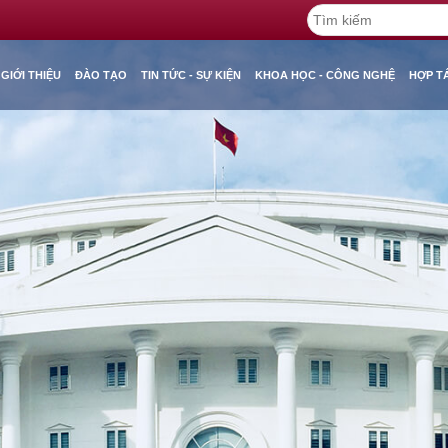
GIỚI THIỆU
ĐÀO TẠO
TIN TỨC - SỰ KIỆN
KHOA HỌC - CÔNG NGHỆ
HỢP T