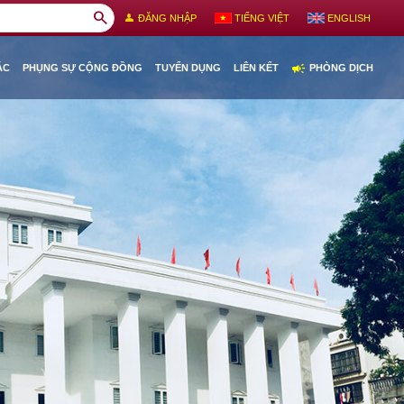
search
person
ĐĂNG NHẬP
TIẾNG VIỆT
ENGLISH
campaign
ÁC
PHỤNG SỰ CỘNG ĐỒNG
TUYỂN DỤNG
LIÊN KẾT
PHÒNG DỊCH