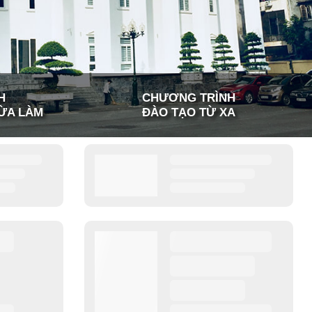
H
CHƯƠNG TRÌNH
ỪA LÀM
ĐÀO TẠO TỪ XA