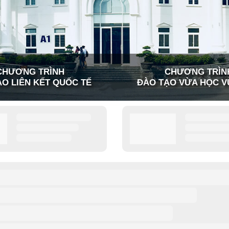
CHƯƠNG TRÌNH
CHƯƠNG TRÌN
O LIÊN KẾT QUỐC TẾ
ĐÀO TẠO VỪA HỌC V