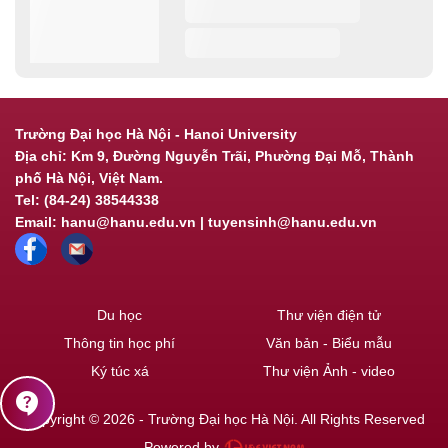
Trường Đại học Hà Nội - Hanoi University
Địa chỉ: Km 9, Đường Nguyễn Trãi, Phường Đại Mỗ, Thành
phố Hà Nội, Việt Nam.
Tel: (84-24) 38544338
Email: hanu@hanu.edu.vn | tuyensinh@hanu.edu.vn
Du học
Thư viện điện tử
Thông tin học phí
Văn bản - Biểu mẫu
Ký túc xá
Thư viện Ảnh - video
contact_support
Copyright © 2026 - Trường Đại học Hà Nội. All Rights Reserved
Powered by