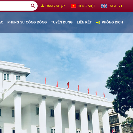
search
person
ĐĂNG NHẬP
TIẾNG VIỆT
ENGLISH
campaign
ÁC
PHỤNG SỰ CỘNG ĐỒNG
TUYỂN DỤNG
LIÊN KẾT
PHÒNG DỊCH