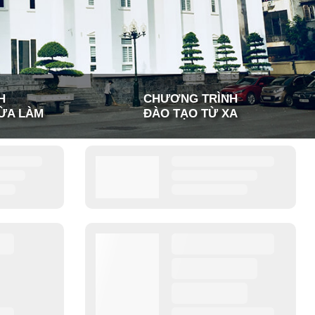
H
CHƯƠNG TRÌNH
ỪA LÀM
ĐÀO TẠO TỪ XA