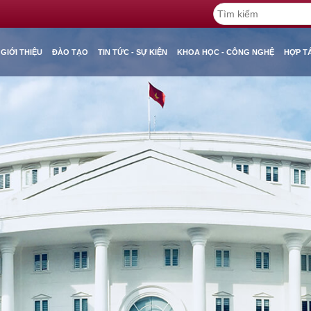
GIỚI THIỆU
ĐÀO TẠO
TIN TỨC - SỰ KIỆN
KHOA HỌC - CÔNG NGHỆ
HỢP T