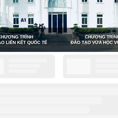
CHƯƠNG TRÌNH
CHƯƠNG TRÌN
O LIÊN KẾT QUỐC TẾ
ĐÀO TẠO VỪA HỌC V