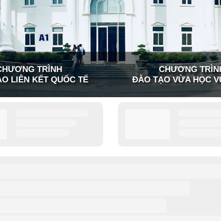
CHƯƠNG TRÌNH
CHƯƠNG TRÌN
O LIÊN KẾT QUỐC TẾ
ĐÀO TẠO VỪA HỌC V