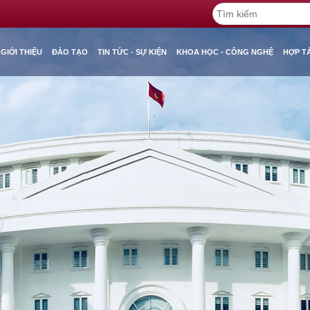
GIỚI THIỆU
ĐÀO TẠO
TIN TỨC - SỰ KIỆN
KHOA HỌC - CÔNG NGHỆ
HỢP T