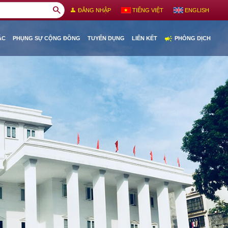
search
person
ĐĂNG NHẬP
TIẾNG VIỆT
ENGLISH
campaign
ÁC
PHỤNG SỰ CỘNG ĐỒNG
TUYỂN DỤNG
LIÊN KẾT
PHÒNG DỊCH