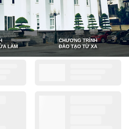
H
CHƯƠNG TRÌNH
ỪA LÀM
ĐÀO TẠO TỪ XA