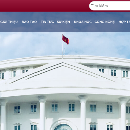
GIỚI THIỆU
ĐÀO TẠO
TIN TỨC - SỰ KIỆN
KHOA HỌC - CÔNG NGHỆ
HỢP T