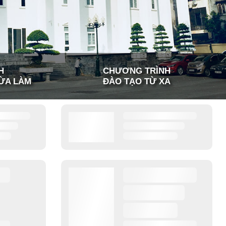
H
CHƯƠNG TRÌNH
ỪA LÀM
ĐÀO TẠO TỪ XA