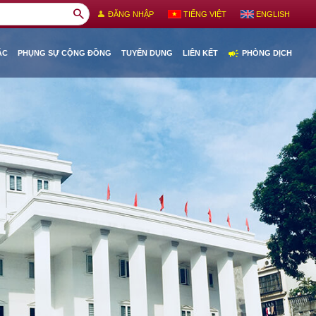
search
person
ĐĂNG NHẬP
TIẾNG VIỆT
ENGLISH
campaign
ÁC
PHỤNG SỰ CỘNG ĐỒNG
TUYỂN DỤNG
LIÊN KẾT
PHÒNG DỊCH