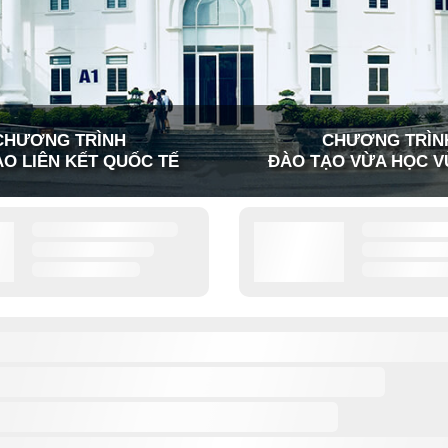
CHƯƠNG TRÌNH
CHƯƠNG TRÌN
O LIÊN KẾT QUỐC TẾ
ĐÀO TẠO VỪA HỌC V