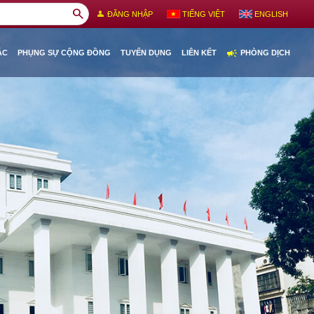
search
person
ĐĂNG NHẬP
TIẾNG VIỆT
ENGLISH
campaign
ÁC
PHỤNG SỰ CỘNG ĐỒNG
TUYỂN DỤNG
LIÊN KẾT
PHÒNG DỊCH