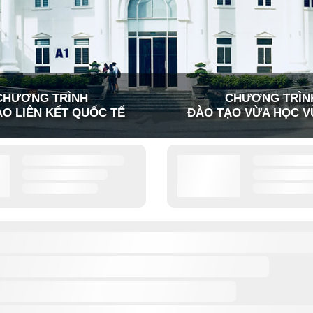
CHƯƠNG TRÌNH
CHƯƠNG TRÌN
O LIÊN KẾT QUỐC TẾ
ĐÀO TẠO VỪA HỌC V