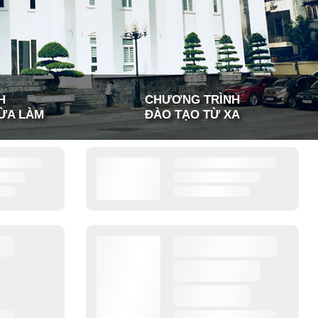
H
CHƯƠNG TRÌNH
ỪA LÀM
ĐÀO TẠO TỪ XA