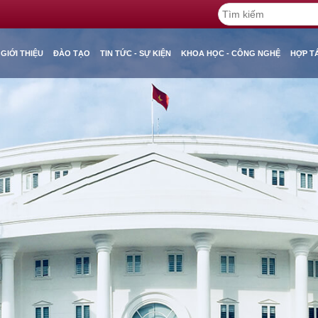
GIỚI THIỆU
ĐÀO TẠO
TIN TỨC - SỰ KIỆN
KHOA HỌC - CÔNG NGHỆ
HỢP T