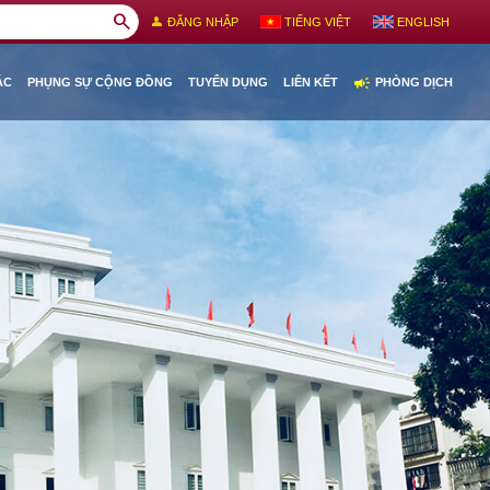
search
person
ĐĂNG NHẬP
TIẾNG VIỆT
ENGLISH
campaign
ÁC
PHỤNG SỰ CỘNG ĐỒNG
TUYỂN DỤNG
LIÊN KẾT
PHÒNG DỊCH