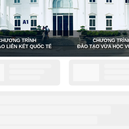
CHƯƠNG TRÌNH
CHƯƠNG TRÌN
O LIÊN KẾT QUỐC TẾ
ĐÀO TẠO VỪA HỌC V