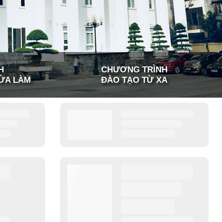
H
CHƯƠNG TRÌNH
ỪA LÀM
ĐÀO TẠO TỪ XA