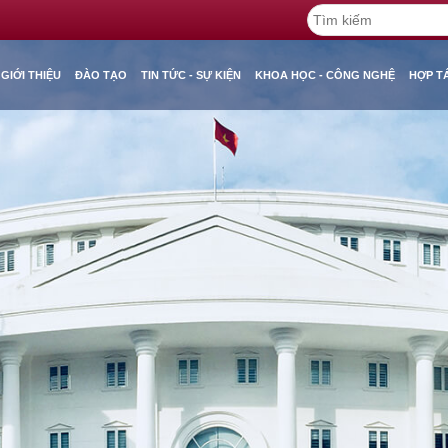
GIỚI THIỆU
ĐÀO TẠO
TIN TỨC - SỰ KIỆN
KHOA HỌC - CÔNG NGHỆ
HỢP T