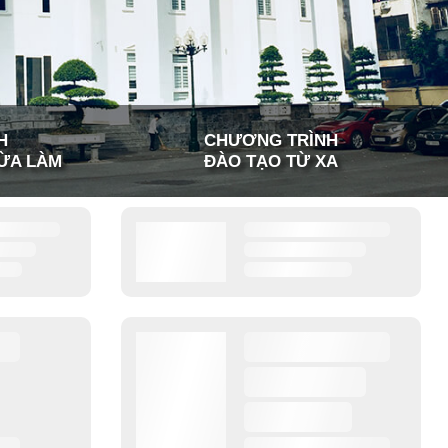
H
CHƯƠNG TRÌNH
ỪA LÀM
ĐÀO TẠO TỪ XA