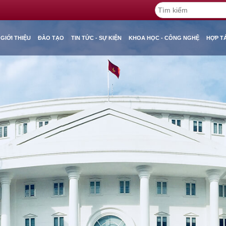
GIỚI THIỆU
ĐÀO TẠO
TIN TỨC - SỰ KIỆN
KHOA HỌC - CÔNG NGHỆ
HỢP T