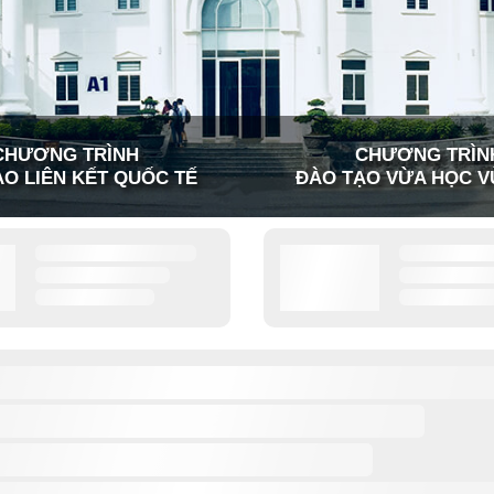
CHƯƠNG TRÌNH
CHƯƠNG TRÌN
O LIÊN KẾT QUỐC TẾ
ĐÀO TẠO VỪA HỌC V