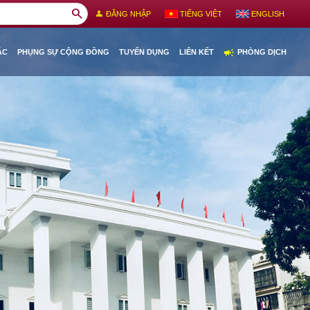
search
person
ĐĂNG NHẬP
TIẾNG VIỆT
ENGLISH
campaign
ÁC
PHỤNG SỰ CỘNG ĐỒNG
TUYỂN DỤNG
LIÊN KẾT
PHÒNG DỊCH