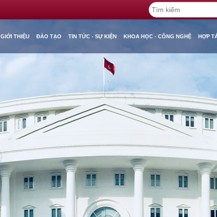
GIỚI THIỆU
ĐÀO TẠO
TIN TỨC - SỰ KIỆN
KHOA HỌC - CÔNG NGHỆ
HỢP T