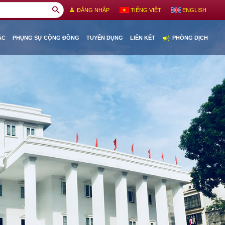
search
person
ĐĂNG NHẬP
TIẾNG VIỆT
ENGLISH
campaign
ÁC
PHỤNG SỰ CỘNG ĐỒNG
TUYỂN DỤNG
LIÊN KẾT
PHÒNG DỊCH