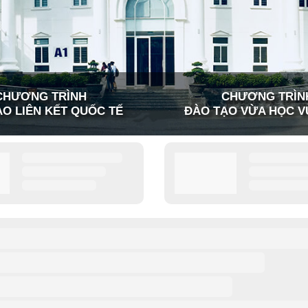
CHƯƠNG TRÌNH
CHƯƠNG TRÌN
O LIÊN KẾT QUỐC TẾ
ĐÀO TẠO VỪA HỌC V