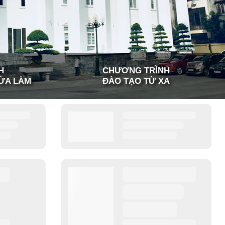
H
CHƯƠNG TRÌNH
ỪA LÀM
ĐÀO TẠO TỪ XA