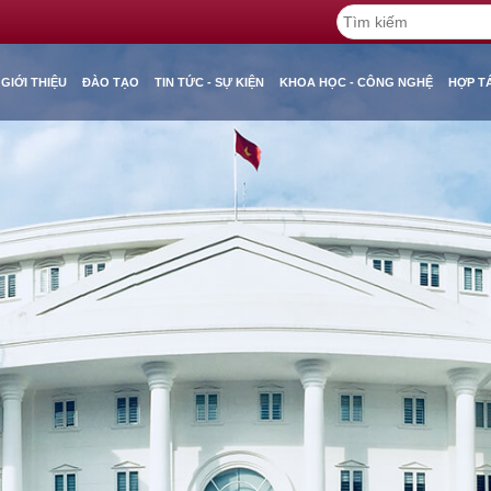
GIỚI THIỆU
ĐÀO TẠO
TIN TỨC - SỰ KIỆN
KHOA HỌC - CÔNG NGHỆ
HỢP T