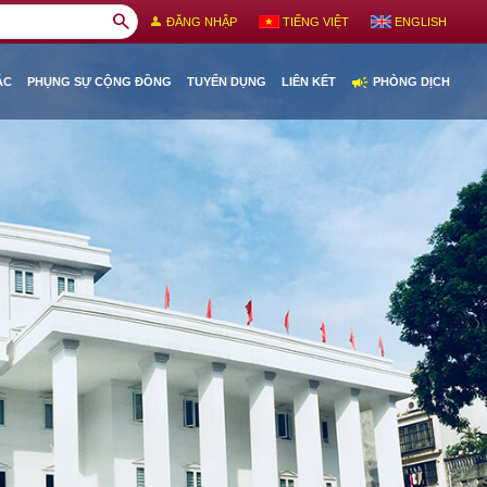
search
person
ĐĂNG NHẬP
TIẾNG VIỆT
ENGLISH
campaign
ÁC
PHỤNG SỰ CỘNG ĐỒNG
TUYỂN DỤNG
LIÊN KẾT
PHÒNG DỊCH