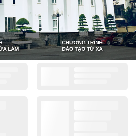
H
CHƯƠNG TRÌNH
ỪA LÀM
ĐÀO TẠO TỪ XA