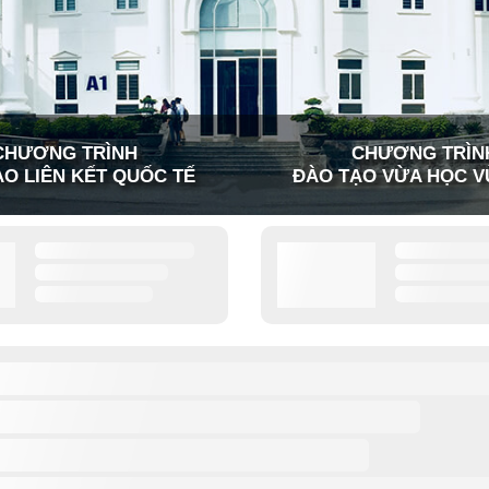
CHƯƠNG TRÌNH
CHƯƠNG TRÌN
O LIÊN KẾT QUỐC TẾ
ĐÀO TẠO VỪA HỌC V