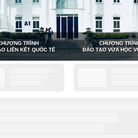
CHƯƠNG TRÌNH
CHƯƠNG TRÌN
O LIÊN KẾT QUỐC TẾ
ĐÀO TẠO VỪA HỌC V