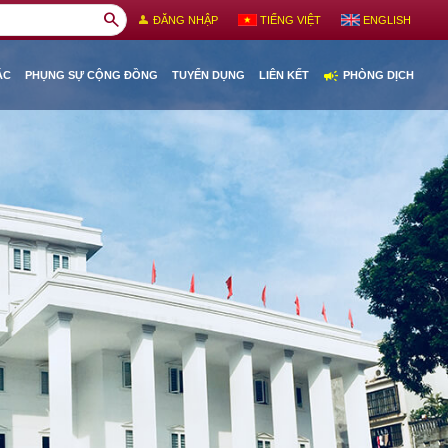
search
person
ĐĂNG NHẬP
TIẾNG VIỆT
ENGLISH
campaign
ÁC
PHỤNG SỰ CỘNG ĐỒNG
TUYỂN DỤNG
LIÊN KẾT
PHÒNG DỊCH