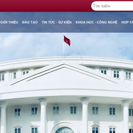
GIỚI THIỆU
ĐÀO TẠO
TIN TỨC - SỰ KIỆN
KHOA HỌC - CÔNG NGHỆ
HỢP T