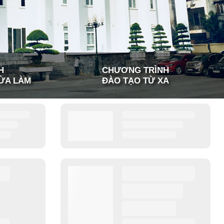
H
CHƯƠNG TRÌNH
ỪA LÀM
ĐÀO TẠO TỪ XA