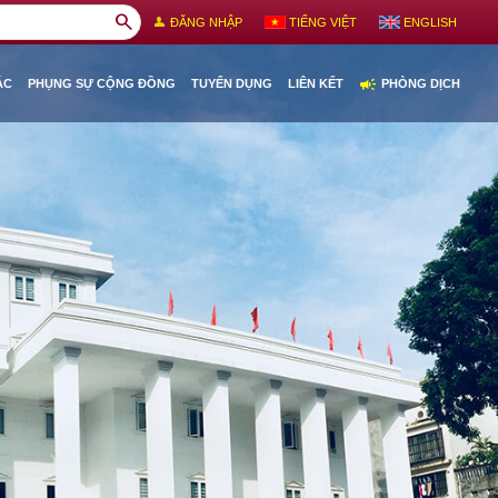
search
person
ĐĂNG NHẬP
TIẾNG VIỆT
ENGLISH
campaign
ÁC
PHỤNG SỰ CỘNG ĐỒNG
TUYỂN DỤNG
LIÊN KẾT
PHÒNG DỊCH