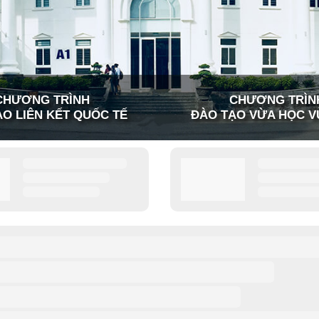
CHƯƠNG TRÌNH
CHƯƠNG TRÌN
O LIÊN KẾT QUỐC TẾ
ĐÀO TẠO VỪA HỌC V