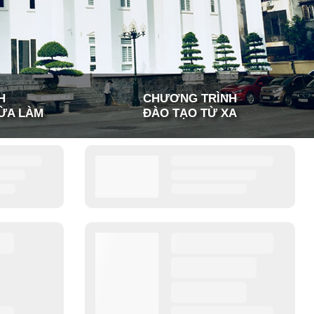
H
CHƯƠNG TRÌNH
ỪA LÀM
ĐÀO TẠO TỪ XA