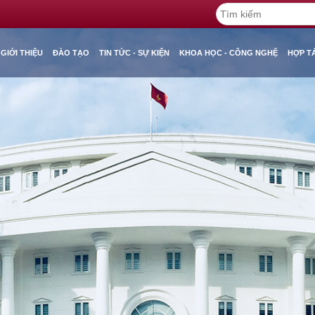
GIỚI THIỆU
ĐÀO TẠO
TIN TỨC - SỰ KIỆN
KHOA HỌC - CÔNG NGHỆ
HỢP T