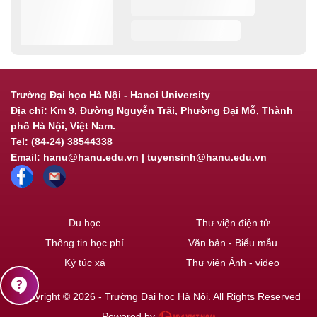
Trường Đại học Hà Nội - Hanoi University
Địa chỉ: Km 9, Đường Nguyễn Trãi, Phường Đại Mỗ, Thành
phố Hà Nội, Việt Nam.
Tel: (84-24) 38544338
Email: hanu@hanu.edu.vn | tuyensinh@hanu.edu.vn
Du học
Thư viện điện tử
Thông tin học phí
Văn bản - Biểu mẫu
Ký túc xá
Thư viện Ảnh - video
contact_support
Copyright © 2026 - Trường Đại học Hà Nội. All Rights Reserved
Powered by