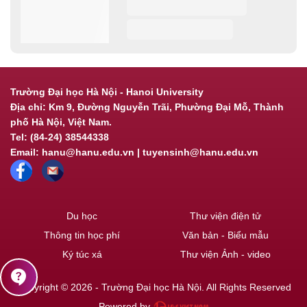
Trường Đại học Hà Nội - Hanoi University
Địa chỉ: Km 9, Đường Nguyễn Trãi, Phường Đại Mỗ, Thành
phố Hà Nội, Việt Nam.
Tel: (84-24) 38544338
Email: hanu@hanu.edu.vn | tuyensinh@hanu.edu.vn
Du học
Thư viện điện tử
Thông tin học phí
Văn bản - Biểu mẫu
Ký túc xá
Thư viện Ảnh - video
contact_support
Copyright © 2026 - Trường Đại học Hà Nội. All Rights Reserved
Powered by