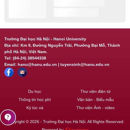
Trường Đại học Hà Nội - Hanoi University
Địa chỉ: Km 9, Đường Nguyễn Trãi, Phường Đại Mỗ, Thành
phố Hà Nội, Việt Nam.
Tel: (84-24) 38544338
Email: hanu@hanu.edu.vn | tuyensinh@hanu.edu.vn
Du học
Thư viện điện tử
Thông tin học phí
Văn bản - Biểu mẫu
Ký túc xá
Thư viện Ảnh - video
contact_support
Copyright © 2026 - Trường Đại học Hà Nội. All Rights Reserved
Powered by