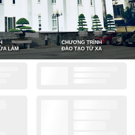
H
CHƯƠNG TRÌNH
ỪA LÀM
ĐÀO TẠO TỪ XA