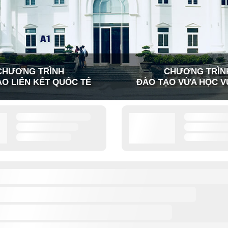
CHƯƠNG TRÌNH
CHƯƠNG TRÌN
O LIÊN KẾT QUỐC TẾ
ĐÀO TẠO VỪA HỌC V