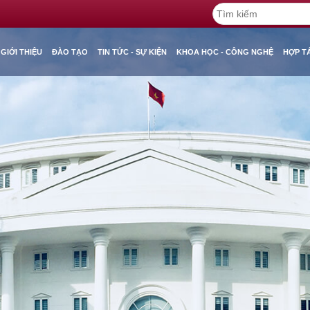
GIỚI THIỆU
ĐÀO TẠO
TIN TỨC - SỰ KIỆN
KHOA HỌC - CÔNG NGHỆ
HỢP T