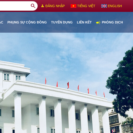
search
person
ĐĂNG NHẬP
TIẾNG VIỆT
ENGLISH
campaign
ÁC
PHỤNG SỰ CỘNG ĐỒNG
TUYỂN DỤNG
LIÊN KẾT
PHÒNG DỊCH