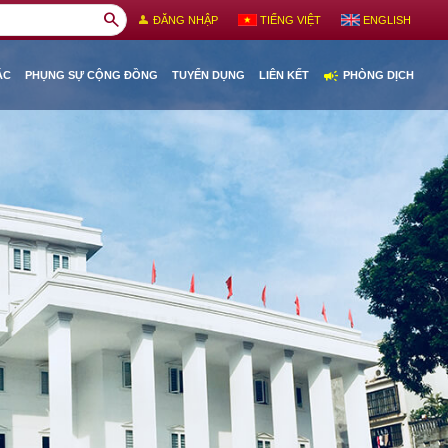
search
person
ĐĂNG NHẬP
TIẾNG VIỆT
ENGLISH
campaign
ÁC
PHỤNG SỰ CỘNG ĐỒNG
TUYỂN DỤNG
LIÊN KẾT
PHÒNG DỊCH