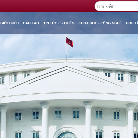
GIỚI THIỆU
ĐÀO TẠO
TIN TỨC - SỰ KIỆN
KHOA HỌC - CÔNG NGHỆ
HỢP T