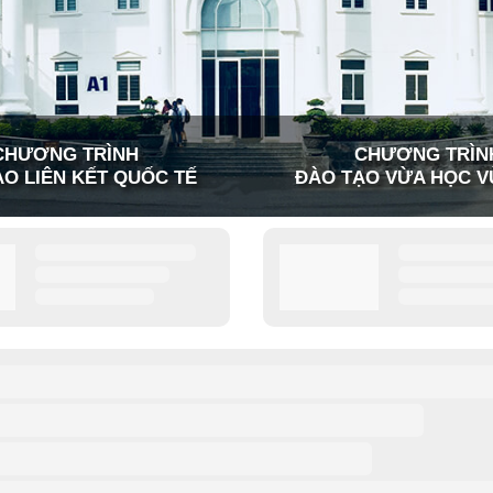
CHƯƠNG TRÌNH
CHƯƠNG TRÌN
O LIÊN KẾT QUỐC TẾ
ĐÀO TẠO VỪA HỌC V