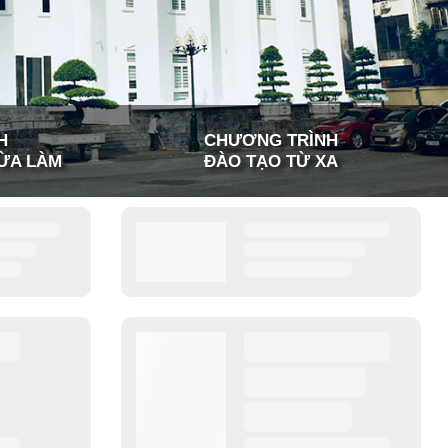
H
CHƯƠNG TRÌNH
ỪA LÀM
ĐÀO TẠO TỪ XA