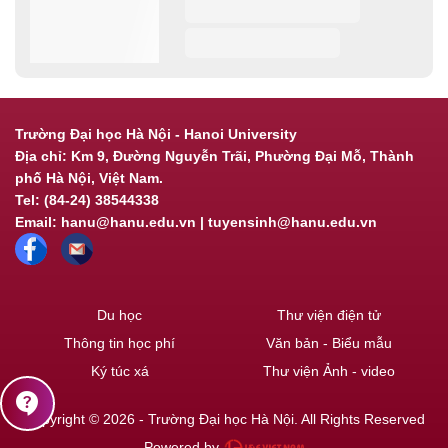
Trường Đại học Hà Nội - Hanoi University
Địa chỉ: Km 9, Đường Nguyễn Trãi, Phường Đại Mỗ, Thành
phố Hà Nội, Việt Nam.
Tel: (84-24) 38544338
Email: hanu@hanu.edu.vn | tuyensinh@hanu.edu.vn
Du học
Thư viện điện tử
Thông tin học phí
Văn bản - Biểu mẫu
Ký túc xá
Thư viện Ảnh - video
contact_support
Copyright © 2026 - Trường Đại học Hà Nội. All Rights Reserved
Powered by