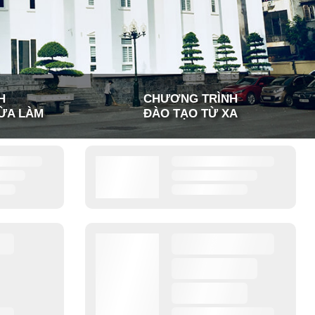
H
CHƯƠNG TRÌNH
ỪA LÀM
ĐÀO TẠO TỪ XA