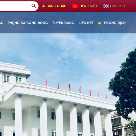
search
person
ĐĂNG NHẬP
TIẾNG VIỆT
ENGLISH
campaign
ÁC
PHỤNG SỰ CỘNG ĐỒNG
TUYỂN DỤNG
LIÊN KẾT
PHÒNG DỊCH