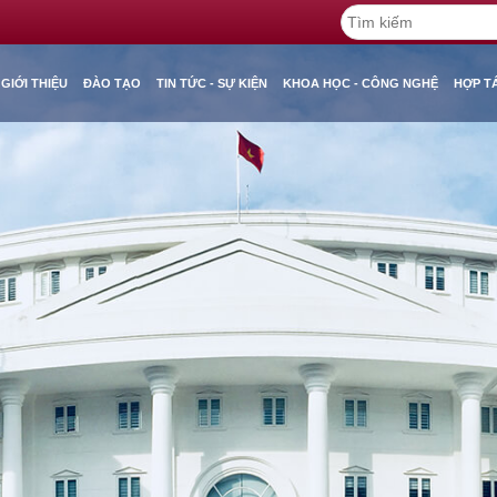
GIỚI THIỆU
ĐÀO TẠO
TIN TỨC - SỰ KIỆN
KHOA HỌC - CÔNG NGHỆ
HỢP T