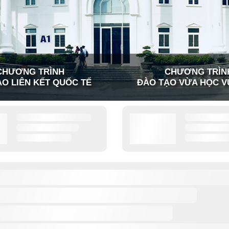
CHƯƠNG TRÌNH
CHƯƠNG TRÌN
O LIÊN KẾT QUỐC TẾ
ĐÀO TẠO VỪA HỌC V