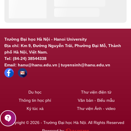
Trường Đại học Hà Nội - Hanoi University
Địa chỉ: Km 9, Đường Nguyễn Trãi, Phường Đại Mỗ, Thành
phố Hà Nội, Việt Nam.
Tel: (84-24) 38544338
Email: hanu@hanu.edu.vn | tuyensinh@hanu.edu.vn
Du học
Thư viện điện tử
Thông tin học phí
Văn bản - Biểu mẫu
Ký túc xá
Thư viện Ảnh - video
contact_support
Copyright © 2026 - Trường Đại học Hà Nội. All Rights Reserved
Powered by