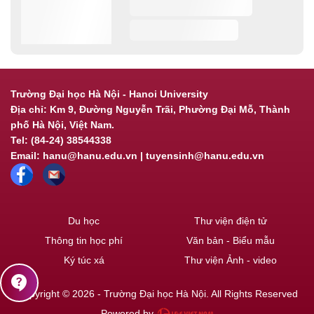
Trường Đại học Hà Nội - Hanoi University
Địa chỉ: Km 9, Đường Nguyễn Trãi, Phường Đại Mỗ, Thành
phố Hà Nội, Việt Nam.
Tel: (84-24) 38544338
Email: hanu@hanu.edu.vn | tuyensinh@hanu.edu.vn
Du học
Thư viện điện tử
Thông tin học phí
Văn bản - Biểu mẫu
Ký túc xá
Thư viện Ảnh - video
contact_support
Copyright © 2026 - Trường Đại học Hà Nội. All Rights Reserved
Powered by