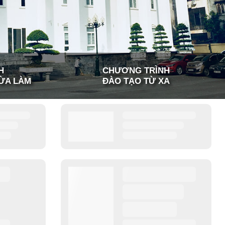
H
CHƯƠNG TRÌNH
ỪA LÀM
ĐÀO TẠO TỪ XA