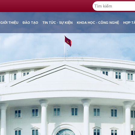
GIỚI THIỆU
ĐÀO TẠO
TIN TỨC - SỰ KIỆN
KHOA HỌC - CÔNG NGHỆ
HỢP T