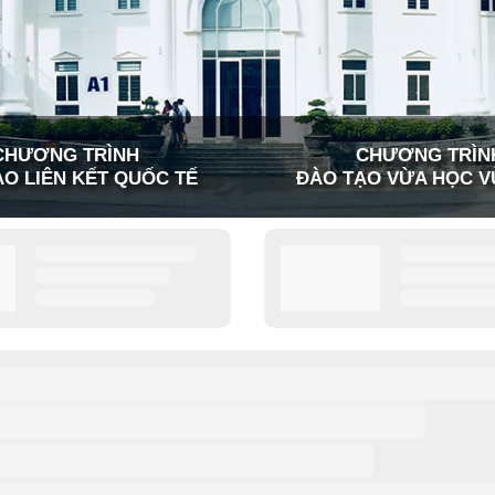
CHƯƠNG TRÌNH
CHƯƠNG TRÌN
O LIÊN KẾT QUỐC TẾ
ĐÀO TẠO VỪA HỌC V