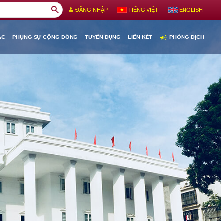
search
person
ĐĂNG NHẬP
TIẾNG VIỆT
ENGLISH
campaign
ÁC
PHỤNG SỰ CỘNG ĐỒNG
TUYỂN DỤNG
LIÊN KẾT
PHÒNG DỊCH