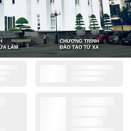
H
CHƯƠNG TRÌNH
ỪA LÀM
ĐÀO TẠO TỪ XA