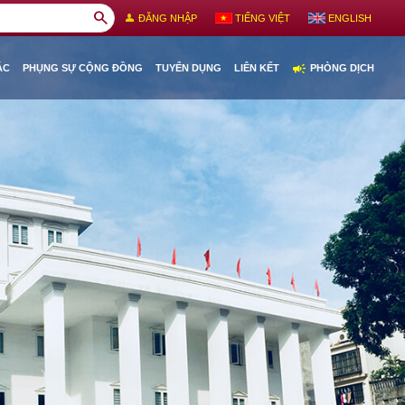
search
person
ĐĂNG NHẬP
TIẾNG VIỆT
ENGLISH
campaign
ÁC
PHỤNG SỰ CỘNG ĐỒNG
TUYỂN DỤNG
LIÊN KẾT
PHÒNG DỊCH