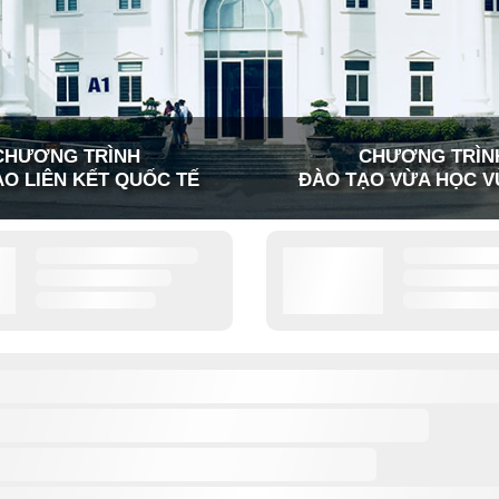
CHƯƠNG TRÌNH
CHƯƠNG TRÌN
O LIÊN KẾT QUỐC TẾ
ĐÀO TẠO VỪA HỌC V