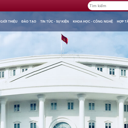
GIỚI THIỆU
ĐÀO TẠO
TIN TỨC - SỰ KIỆN
KHOA HỌC - CÔNG NGHỆ
HỢP T