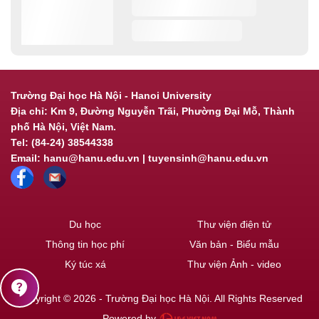
Trường Đại học Hà Nội - Hanoi University
Địa chỉ: Km 9, Đường Nguyễn Trãi, Phường Đại Mỗ, Thành
phố Hà Nội, Việt Nam.
Tel: (84-24) 38544338
Email: hanu@hanu.edu.vn | tuyensinh@hanu.edu.vn
Du học
Thư viện điện tử
Thông tin học phí
Văn bản - Biểu mẫu
Ký túc xá
Thư viện Ảnh - video
contact_support
Copyright © 2026 - Trường Đại học Hà Nội. All Rights Reserved
Powered by