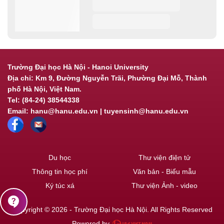
Trường Đại học Hà Nội - Hanoi University
Địa chỉ: Km 9, Đường Nguyễn Trãi, Phường Đại Mỗ, Thành
phố Hà Nội, Việt Nam.
Tel: (84-24) 38544338
Email: hanu@hanu.edu.vn | tuyensinh@hanu.edu.vn
Du học
Thư viện điện tử
Thông tin học phí
Văn bản - Biểu mẫu
Ký túc xá
Thư viện Ảnh - video
contact_support
Copyright © 2026 - Trường Đại học Hà Nội. All Rights Reserved
Powered by