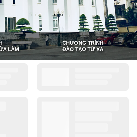
H
CHƯƠNG TRÌNH
ỪA LÀM
ĐÀO TẠO TỪ XA