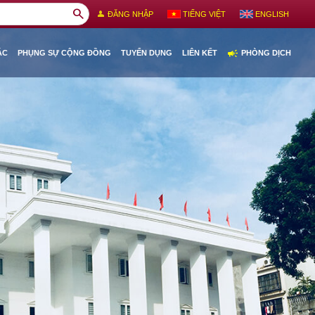
search
person
ĐĂNG NHẬP
TIẾNG VIỆT
ENGLISH
campaign
ÁC
PHỤNG SỰ CỘNG ĐỒNG
TUYỂN DỤNG
LIÊN KẾT
PHÒNG DỊCH