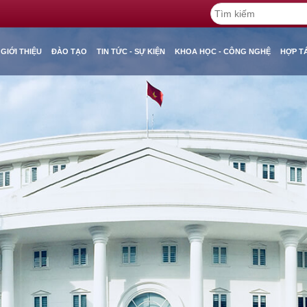
GIỚI THIỆU
ĐÀO TẠO
TIN TỨC - SỰ KIỆN
KHOA HỌC - CÔNG NGHỆ
HỢP T