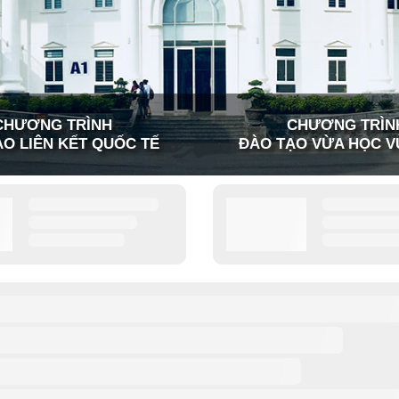
CHƯƠNG TRÌNH
CHƯƠNG TRÌN
O LIÊN KẾT QUỐC TẾ
ĐÀO TẠO VỪA HỌC V