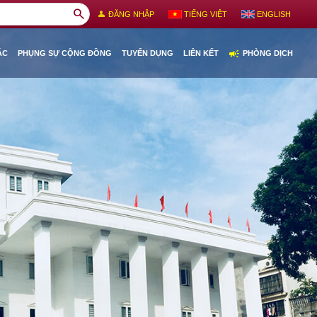
search
person
ĐĂNG NHẬP
TIẾNG VIỆT
ENGLISH
campaign
ÁC
PHỤNG SỰ CỘNG ĐỒNG
TUYỂN DỤNG
LIÊN KẾT
PHÒNG DỊCH