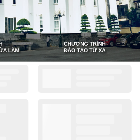
H
CHƯƠNG TRÌNH
ỪA LÀM
ĐÀO TẠO TỪ XA