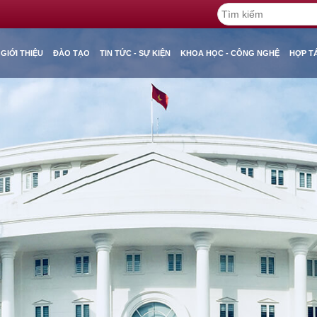
GIỚI THIỆU
ĐÀO TẠO
TIN TỨC - SỰ KIỆN
KHOA HỌC - CÔNG NGHỆ
HỢP T