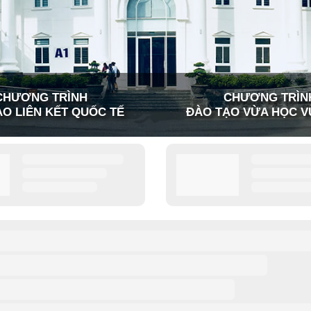
CHƯƠNG TRÌNH
CHƯƠNG TRÌN
O LIÊN KẾT QUỐC TẾ
ĐÀO TẠO VỪA HỌC V