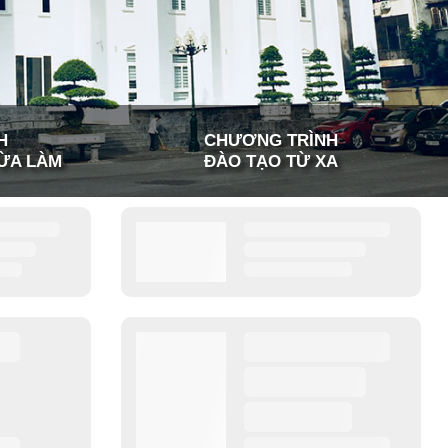
H
CHƯƠNG TRÌNH
ỪA LÀM
ĐÀO TẠO TỪ XA