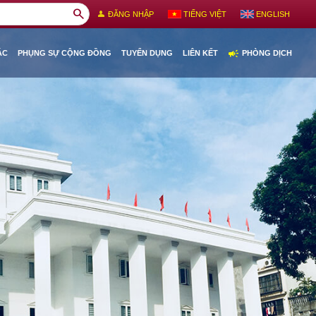
search
person
ĐĂNG NHẬP
TIẾNG VIỆT
ENGLISH
campaign
ÁC
PHỤNG SỰ CỘNG ĐỒNG
TUYỂN DỤNG
LIÊN KẾT
PHÒNG DỊCH