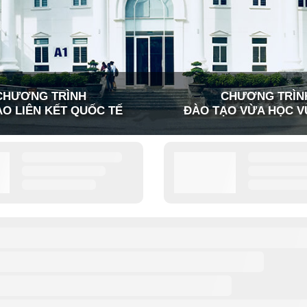
CHƯƠNG TRÌNH
CHƯƠNG TRÌN
O LIÊN KẾT QUỐC TẾ
ĐÀO TẠO VỪA HỌC V