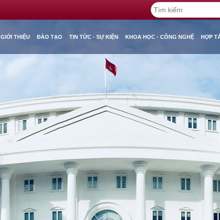
GIỚI THIỆU
ĐÀO TẠO
TIN TỨC - SỰ KIỆN
KHOA HỌC - CÔNG NGHỆ
HỢP T