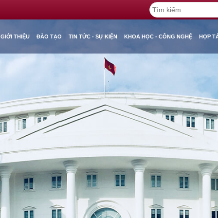
GIỚI THIỆU
ĐÀO TẠO
TIN TỨC - SỰ KIỆN
KHOA HỌC - CÔNG NGHỆ
HỢP T