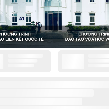
CHƯƠNG TRÌNH
CHƯƠNG TRÌN
O LIÊN KẾT QUỐC TẾ
ĐÀO TẠO VỪA HỌC V