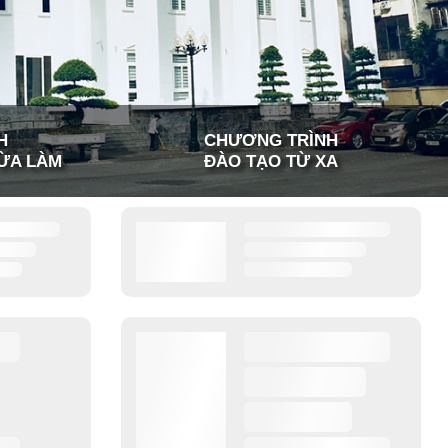
H
CHƯƠNG TRÌNH
ỪA LÀM
ĐÀO TẠO TỪ XA