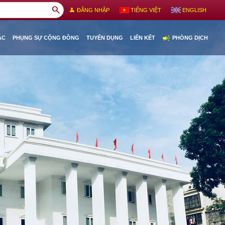
search
person
ĐĂNG NHẬP
TIẾNG VIỆT
ENGLISH
campaign
ÁC
PHỤNG SỰ CỘNG ĐỒNG
TUYỂN DỤNG
LIÊN KẾT
PHÒNG DỊCH