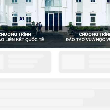
CHƯƠNG TRÌNH
CHƯƠNG TRÌN
O LIÊN KẾT QUỐC TẾ
ĐÀO TẠO VỪA HỌC V