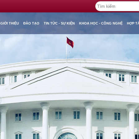
GIỚI THIỆU
ĐÀO TẠO
TIN TỨC - SỰ KIỆN
KHOA HỌC - CÔNG NGHỆ
HỢP T