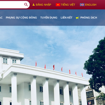
search
person
ĐĂNG NHẬP
TIẾNG VIỆT
ENGLISH
campaign
ÁC
PHỤNG SỰ CỘNG ĐỒNG
TUYỂN DỤNG
LIÊN KẾT
PHÒNG DỊCH