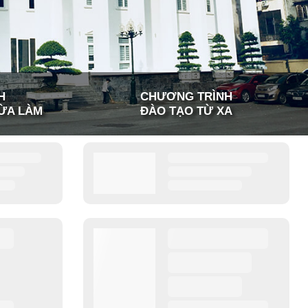
H
CHƯƠNG TRÌNH
ỪA LÀM
ĐÀO TẠO TỪ XA