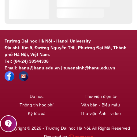
Trường Đại học Hà Nội - Hanoi University
Địa chỉ: Km 9, Đường Nguyễn Trãi, Phường Đại Mỗ, Thành
phố Hà Nội, Việt Nam.
Tel: (84-24) 38544338
Email: hanu@hanu.edu.vn | tuyensinh@hanu.edu.vn
Du học
Thư viện điện tử
Thông tin học phí
Văn bản - Biểu mẫu
Ký túc xá
Thư viện Ảnh - video
contact_support
Copyright © 2026 - Trường Đại học Hà Nội. All Rights Reserved
Powered by