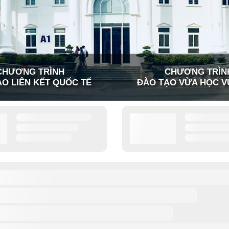
CHƯƠNG TRÌNH
CHƯƠNG TRÌN
O LIÊN KẾT QUỐC TẾ
ĐÀO TẠO VỪA HỌC V