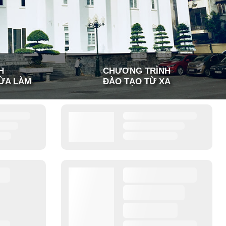
H
CHƯƠNG TRÌNH
ỪA LÀM
ĐÀO TẠO TỪ XA