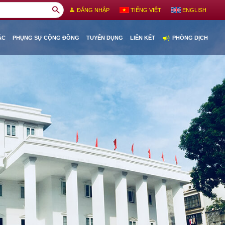
search
person
ĐĂNG NHẬP
TIẾNG VIỆT
ENGLISH
campaign
ÁC
PHỤNG SỰ CỘNG ĐỒNG
TUYỂN DỤNG
LIÊN KẾT
PHÒNG DỊCH