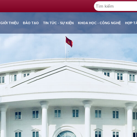
GIỚI THIỆU
ĐÀO TẠO
TIN TỨC - SỰ KIỆN
KHOA HỌC - CÔNG NGHỆ
HỢP T