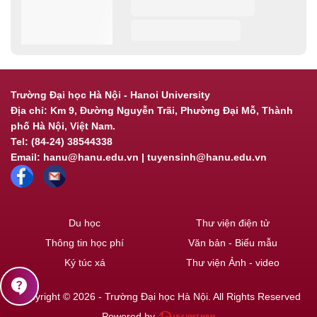
Trường Đại học Hà Nội - Hanoi University
Địa chỉ: Km 9, Đường Nguyễn Trãi, Phường Đại Mỗ, Thành
phố Hà Nội, Việt Nam.
Tel: (84-24) 38544338
Email: hanu@hanu.edu.vn | tuyensinh@hanu.edu.vn
Du học
Thư viện điện tử
Thông tin học phí
Văn bản - Biểu mẫu
Ký túc xá
Thư viện Ảnh - video
contact_support
Copyright © 2026 - Trường Đại học Hà Nội. All Rights Reserved
Powered by