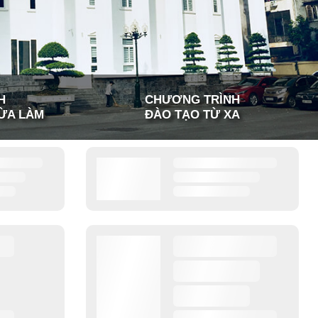
H
CHƯƠNG TRÌNH
ỪA LÀM
ĐÀO TẠO TỪ XA