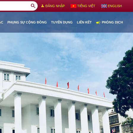
search
person
ĐĂNG NHẬP
TIẾNG VIỆT
ENGLISH
campaign
ÁC
PHỤNG SỰ CỘNG ĐỒNG
TUYỂN DỤNG
LIÊN KẾT
PHÒNG DỊCH