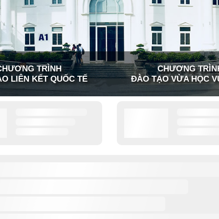
CHƯƠNG TRÌNH
CHƯƠNG TRÌN
O LIÊN KẾT QUỐC TẾ
ĐÀO TẠO VỪA HỌC V